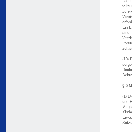
Lasts
teilz
zu er
Verei
erfor
Ein E
sind 
Verei
Vors
zulas
(10) 
sorge
Decku
Beitr
§ 5 M
(1) D
und F
Mitgl
Kinde
Erwac
Satzu