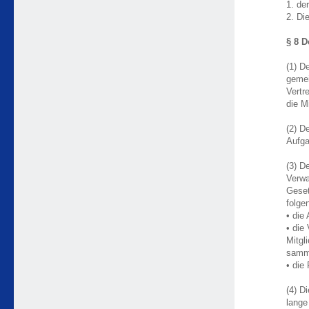
1. de
2. Di
§ 8 D
(1) D
geme
Vertr
die M
(2) D
Aufga
(3) D
Verwa
Geset
folge
• die
• die
Mitgl
samml
• die
(4) D
lange