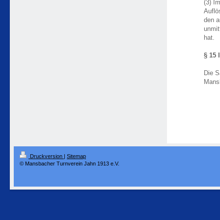
(3) I
Auflö
den a
unmit
hat.
§ 15 
Die S
Mans
Druckversion
|
Sitemap
© Mansbacher Turnverein Jahn 1913 e.V.