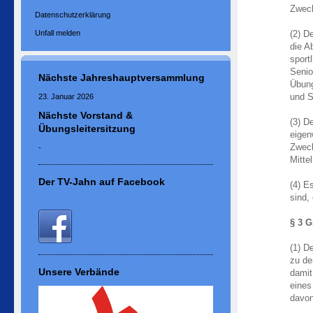
Zweck
Datenschutzerklärung
Unfall melden
(2) D
die A
sport
Senio
Nächste Jahreshauptversammlung
Übung
und S
23. Januar 2026
Nächste Vorstand &
(3) De
Übungsleitersitzung
eigen
Zweck
-
Mitte
Der TV-Jahn auf Facebook
(4) E
sind,
§ 3 G
(1) D
zu d
Unsere Verbände
damit
eines
davon