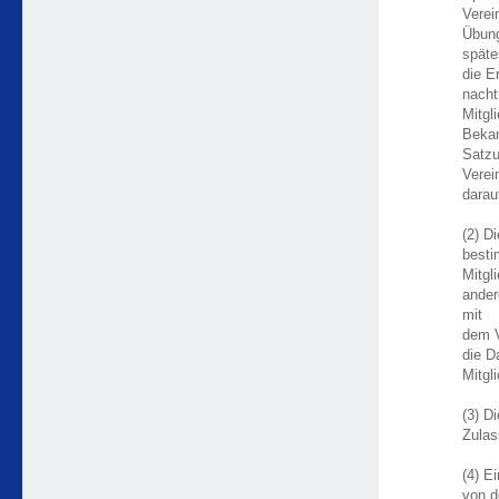
Verei
Übung
späte
die E
nacht
Mitgl
Bekan
Satzu
Verei
darau
(2) D
besti
Mitgl
ander
mit
dem V
die D
Mitgl
(3) D
Zulas
(4) E
von d