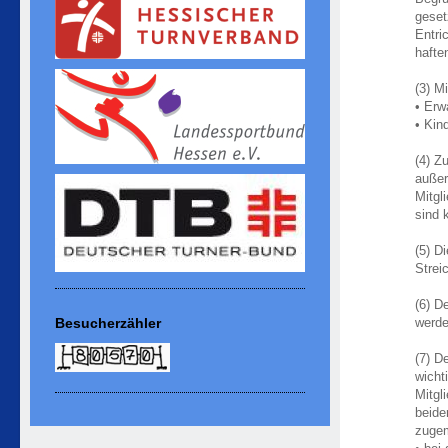
geset
Entri
hafte
(3) M
• Erw
• Kin
(4) Z
außer
Mitgl
sind 
(5) D
Strei
(6) D
Besucherzähler
werde
(7) D
wicht
Mitgl
beide
zugem