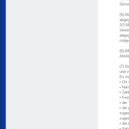
Stimm
(5) A
abgeg
2/3 M
Verei
abgeg
mitge
(6) A
Absti
(7) D
und v
Es mu
• Ort
• Nam
• Zah
• Fes
• die
• die
zuges
zuges
• die
• Sat