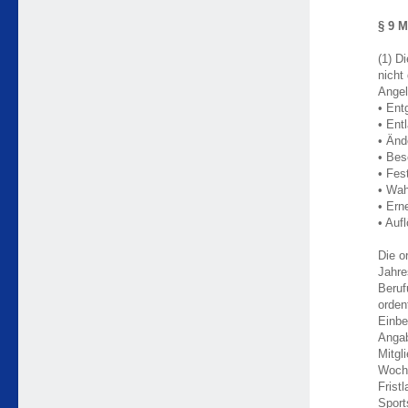
§ 9 
(1) D
nicht
Angel
• Ent
• Ent
• Änd
• Bes
• Fes
• Wah
• Ern
• Auf
Die o
Jahre
Beruf
orden
Einbe
Angab
Mitgl
Woche
Frist
Sport