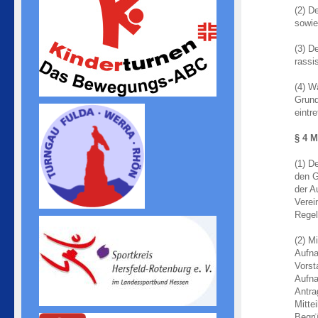
(2) D
sowie 
(3) D
rassi
(4) W
Grund
eintr
§ 4 M
(1) D
den G
der A
Verei
Regel
(2) M
Aufna
Vorst
Aufna
Antra
Mitte
Begrü