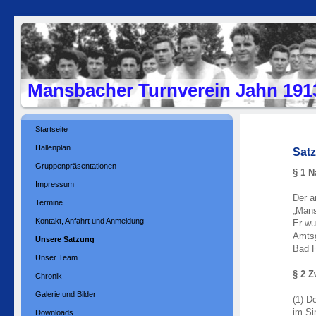
Mansbacher Turnverein Jahn 1913
Startseite
Hallenplan
Sat
Gruppenpräsentationen
§ 1 
Impressum
Der a
Termine
„Mans
Kontakt, Anfahrt und Anmeldung
Er wu
Amtsg
Unsere Satzung
Bad H
Unser Team
§ 2 
Chronik
Galerie und Bilder
(1) D
im Si
Downloads