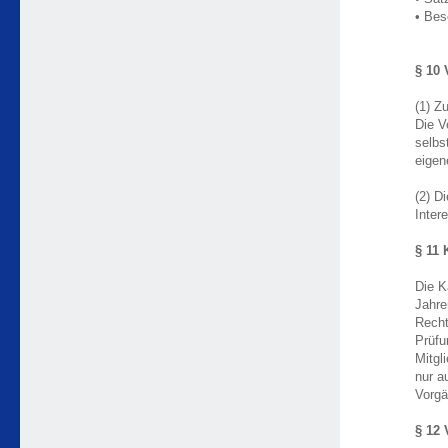
• Bes
§ 10 
(1) Z
Die V
selbs
eigen
(2) D
Inter
§ 11 
Die K
Jahre
Recht
Prüfu
Mitgl
nur a
Vorgä
§ 12