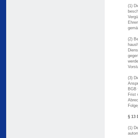
(1) D
besch
Vergü
Ehren
gemäß
(2) B
haush
Diens
gegen
werde
Vorst
(3) D
Anspr
BGB v
Frist
Abrec
Folge
§ 13 
(1) D
autom