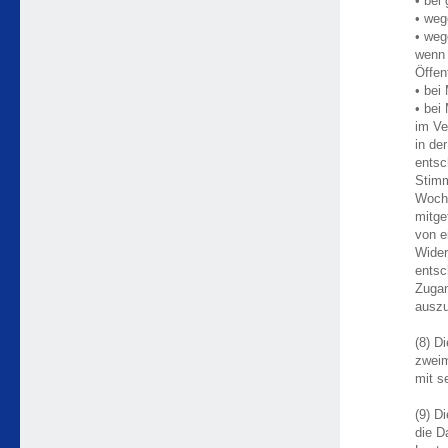
• bei
• weg
• weg
wenn 
Öffen
• bei
• bei
im Ve
in de
entsc
Stimm
Woche
mitge
von 
Wider
entsc
Zugan
auszu
(8) D
zweim
mit s
(9) D
die D