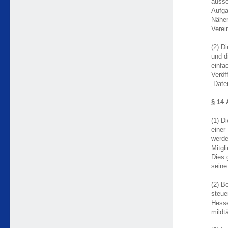
aussc
Aufga
Näher
Verei
(2) D
und d
einfa
Veröf
„Date
§ 14 
(1) D
einer
werde
Mitgl
Dies 
seine
(2) B
steue
Hesse
mildt