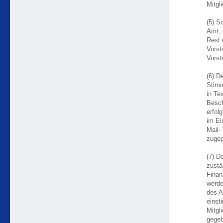
Mitgl
(5) S
Amt, 
Rest 
Vorst
Vorst
(6) D
Stimm
in Te
Besch
erfol
im Ei
Mail-
zuge
(7) D
zustä
Finan
werde
des A
einst
Mitgl
gegeb