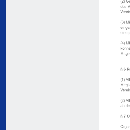
(2) G
des V
Verei
(3) M
einge
eine 
(4) M
könne
Mitgl
§ 6 R
(1) A
Mitgl
Verei
(2) A
ab de
§ 7 O
Organ